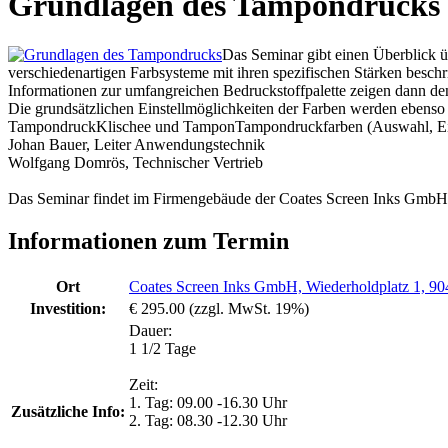
Grundlagen des Tampondrucks
Das Seminar gibt einen Überblick 
verschiedenartigen Farbsysteme mit ihren spezifischen Stärken beschr
Informationen zur umfangreichen Bedruckstoffpalette zeigen dann de
Die grundsätzlichen Einstellmöglichkeiten der Farben werden ebenso
TampondruckKlischee und TamponTampondruckfarben (Auswahl, Eins
Johan Bauer, Leiter Anwendungstechnik
Wolfgang Domrös, Technischer Vertrieb
Das Seminar findet im Firmengebäude der Coates Screen Inks GmbH 
Informationen zum Termin
Ort
Coates Screen Inks GmbH, Wiederholdplatz 1, 9
Investition:
€ 295.00 (zzgl. MwSt. 19%)
Dauer:
1 1/2 Tage
Zeit:
1. Tag: 09.00 -16.30 Uhr
Zusätzliche Info:
2. Tag: 08.30 -12.30 Uhr