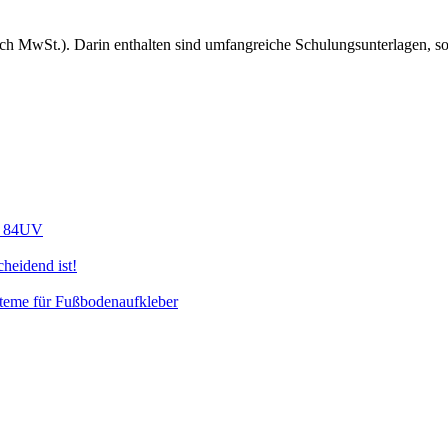
ch MwSt.). Darin enthalten sind umfangreiche Schulungsunterlagen, s
t: 84UV
cheidend ist!
eme für Fußbodenaufkleber